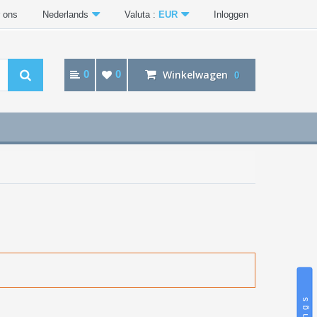
 ons
Nederlands
Valuta :
EUR
Inloggen
0
0
Winkelwagen
0