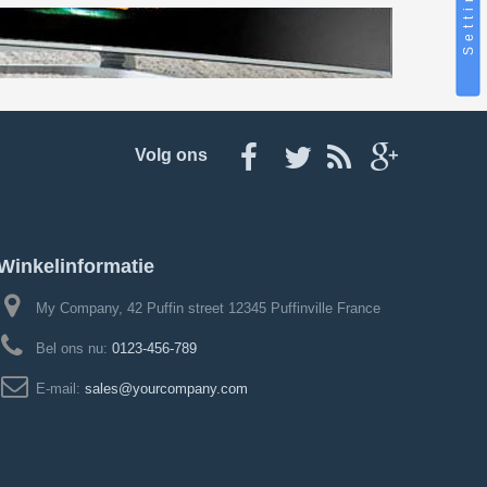
Settings
Volg ons
Winkelinformatie
My Company, 42 Puffin street 12345 Puffinville France
Bel ons nu:
0123-456-789
E-mail:
sales@yourcompany.com