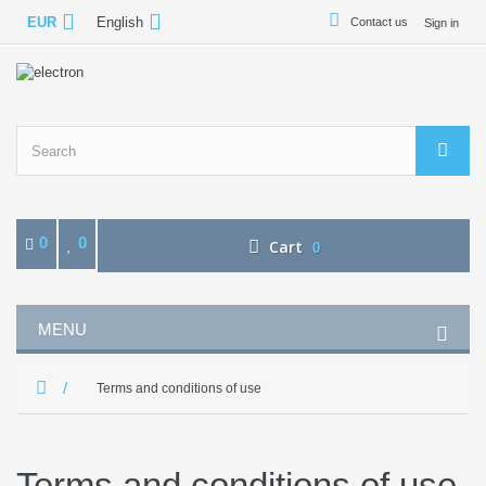
EUR
English
Contact us
Sign in
0
0
Cart
0
MENU
Terms and conditions of use
Terms and conditions of use